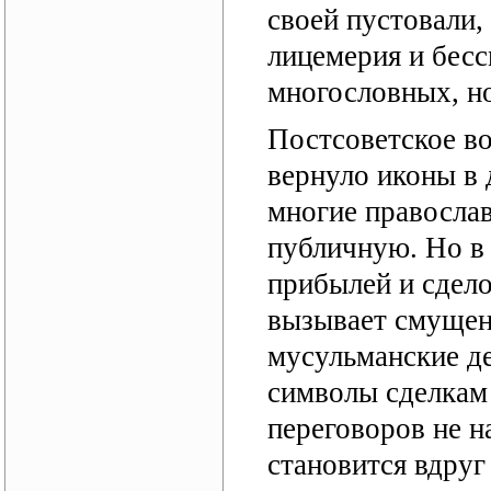
своей пустовали,
лицемерия и бес
многословных, н
Постсоветское в
вернуло иконы в 
многие правосла
публичную. Но в
прибылей и сдело
вызывает смущени
мусульманские де
символы сделкам 
переговоров не н
становится вдруг