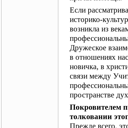
Если рассматрива
историко-культур
возникла из века
профессиональны
Дружеское взаим
в отношениях на
новичка, в хрис
связи между Учит
профессиональны
пространстве ду
Покровителем п
толковании этог
Прежде всего, эт