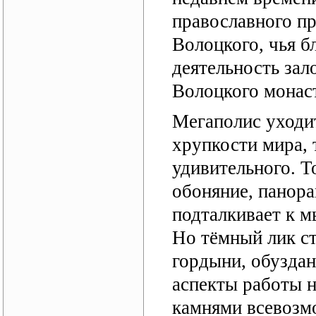
православного п
Волоцкого, чья б
деятельность зал
Волоцкого монас
Мегаполис уходит
хрупкости мира, 
удивительного. Т
обоняние, панора
подталкивает к м
Но тёмный лик с
гордыни, обуздан
аспекты работы н
камнями всевозм