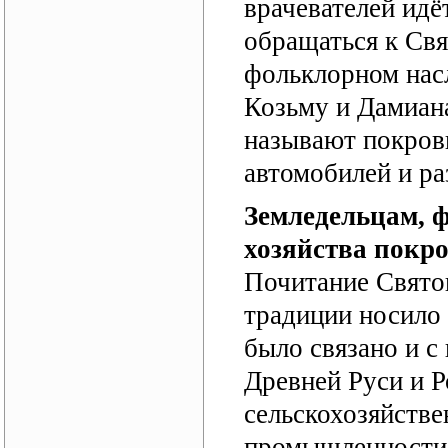
врачевателей идё
обращаться к Св
фольклорном нас
Козьму и Дамиана
называют покрови
автомобилей и р
Земледельцам, 
хозяйства покр
Почитание Свято
традиции носило 
было связано и с
Древней Руси и Р
сельскохозяйстве
промышленности,