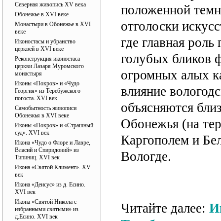
Северная живопись XV века
положенной темн
Обонежье в XVI веке
отголоски искусс
Монастыри в Обонежье в XVI
веке
где главная рол
Иконостасы и убранство
церквей в XVI веке
голубых бликов 
Реконструкция иконостаса
церкви Лазаря Муромского
огромных алых к
монастыря
Иконы «Покров» и «Чудо
влияние вологодс
Георгия» из Теребужского
погоста. XVI век
объясняются бли
Самобытность живописи
Обонежья в XVI веке
Обонежья (на те
Иконы «Покров» и «Страшный
суд». XVI век
Каргополем и Бел
Икона «Чудо о Флоре и Лавре,
Власий и Спиридоний» из
Вологде.
Типиниц. XVI век
Икона «Святой Климент». XV
век
Икона «Деисус» из д. Есино.
XVI век
Икона «Святой Никола с
Читайте далее:
И
избранными святыми» из
д.Есино. XVI век