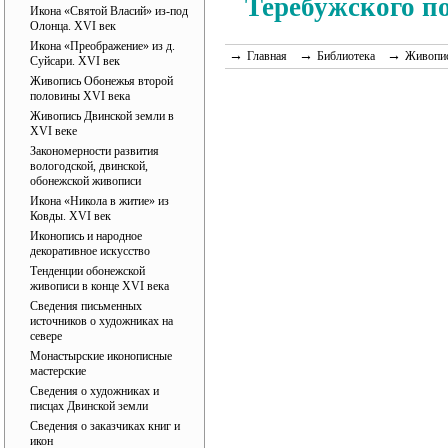
Теребужского по
Икона «Святой Власий» из-под
Олонца. XVI век
Икона «Преображение» из д.
→
→
→
Главная
Библиотека
Живопис
Суйсари. XVI век
Живопись Обонежья второй
половины XVI века
Живопись Двинской земли в
XVI веке
Закономерности развития
вологодской, двинской,
обонежской живописи
Икона «Никола в житие» из
Ковды. XVI век
Иконопись и народное
декоративное искусство
Тенденции обонежской
живописи в конце XVI века
Сведения письменных
источников о художниках на
севере
Монастырские иконописные
мастерские
Сведения о художниках и
писцах Двинской земли
Сведения о заказчиках книг и
икон