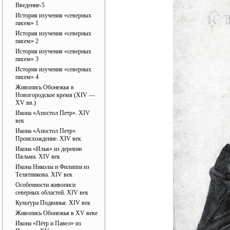
Введение-5
История изучения «северных
писем» 1
История изучения «северных
писем» 2
История изучения «северных
писем» 3
История изучения «северных
писем» 4
Живопись Обонежья в
Новогородское время (XIV —
XV вв.)
Икона «Апостол Петр». XIV
век
Икона «Апостол Петр».
Происхождение. XIV век
Икона «Илья» из деревни
Пяльма. XIV век
Икона Николы и Филиппа из
Телятникова. XIV век
Особенности живописи
северных областей. XIV век
Культура Подвинья. XIV век
Живопись Обонежья в XV веке
Икона «Пётр и Павел» из