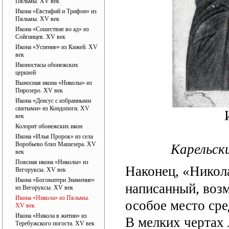
Пяльмы. XV век
Икона «Евстафий и Трифон» из
Пяльмы. XV век
Икона «Сошествие во ад» из
Сойгинцев. XV век
Икона «Успение» из Кижей. XV
век
Иконостасы обонежских
церквей
Выносная икона «Николы» из
Пирозеро. XV век
Икона «Деисус с избранными
святыми» из Кондопоги. XV
век
Колорит обонежских икон
Икона «Илья Пророк» из села
Воробьево близ Машезера. XV
Карельск
век
Поясная икона «Николы» из
Наконец, «Никол
Вегоруксы. XV век
Икона «Богоматери Знамение»
написанный, возм
из Вегоруксы. XV век
Икона «Никола» из Пяльмы.
особое место ср
XV век
Икона «Никола в житии» из
В мелких чертах 
Теребужского погоста. XV век