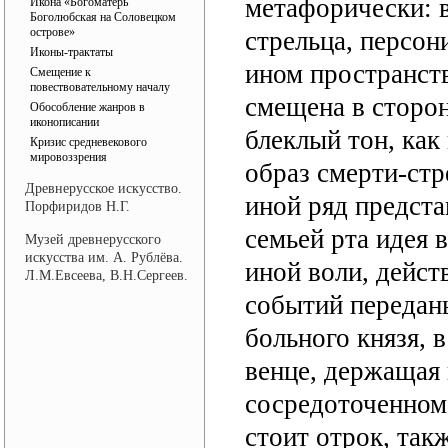
метафорически: 
Икона «Богоматерь
Боголюбская на Соловецком
острове»
стрельца, персон
Иконы-трактаты
ином пространст
Смещение к
повествовательному началу
смещена в сторону
Обособление жанров в
иконописании
блеклый тон, как
Кризис средневекового
мировоззрения
образ смерти-стр
Древнерусское искусство.
иной ряд предста
Порфиридов Н.Г.
семьей рта идея
Музей древнерусского
искусства им. А. Рублёва.
иной воли, дейст
Л.М.Евсеева, В.Н.Сергеев.
событий передан
больного князя, 
венце, держащая 
сосредоточенном
стоит отрок, та