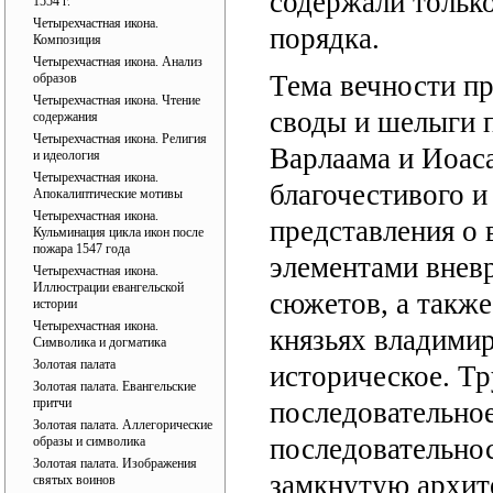
содержали тольк
1554 г."
Четырехчастная икона.
порядка.
Композиция
Четырехчастная икона. Анализ
Тема вечности п
образов
Четырехчастная икона. Чтение
своды и шелыги п
содержания
Четырехчастная икона. Религия
Варлаама и Иоас
и идеология
Четырехчастная икона.
благочестивого и
Апокалиптические мотивы
Четырехчастная икона.
представления о 
Кульминация цикла икон после
пожара 1547 года
элементами вневр
Четырехчастная икона.
Иллюстрации евангельской
сюжетов, а также
истории
Четырехчастная икона.
князьях владими
Символика и догматика
Золотая палата
историческое. Тр
Золотая палата. Евангельские
притчи
последовательно
Золотая палата. Аллегорические
последовательно
образы и символика
Золотая палата. Изображения
замкнутую архит
святых воинов