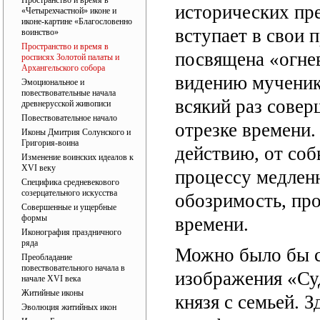
Пространство и время в
исторических пре
«Четырехчастной» иконе и
иконе-картине «Благословенно
вступает в свои 
воинство»
Пространство и время в
посвящена «огне
росписях Золотой палаты и
Архангельского собора
видению мученик
Эмоциональное и
повествовательные начала
всякий раз совер
древнерусской живописи
Повествовательное начало
отрезке времени.
Иконы Дмитрия Солунского и
Григория-воина
действию, от соб
Изменение воинских идеалов к
XVI веку
процессу медлен
Специфика средневекового
созерцательного искусства
обозримость, про
Совершенные и ущербные
формы
времени.
Иконография праздничного
ряда
Можно было бы ск
Преобладание
повествовательного начала в
изображения «Су
начале XVI века
Житийные иконы
князя с семьей. 
Эволюция житийных икон