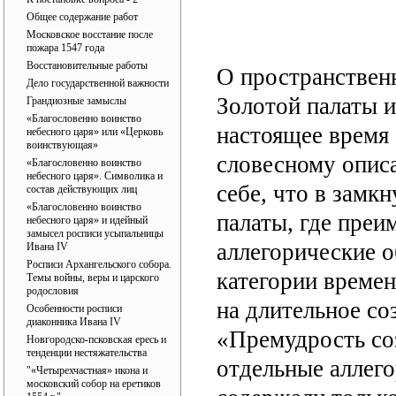
Общее содержание работ
Московское восстание после
пожара 1547 года
Восстановительные работы
О пространствен
Дело государственной важности
Золотой палаты и
Грандиозные замыслы
«Благословенно воинство
настоящее время 
небесного царя» или «Церковь
воинствующая»
словесному опис
«Благословенно воинство
небесного царя». Символика и
себе, что в замк
состав действующих лиц
«Благословенно воинство
палаты, где пре
небесного царя» и идейный
замысел росписи усыпальницы
аллегорические о
Ивана IV
Росписи Архангельского собора.
категории време
Темы войны, веры и царского
родословия
на длительное со
Особенности росписи
диаконника Ивана IV
«Премудрость соз
Новгородско-псковская ересь и
тенденции нестяжательства
отдельные аллег
"«Четырехчастная» икона и
московский собор на еретиков