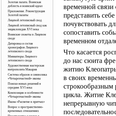
Золотая палата. Воинская
временной связи
доблесть и воинский идеал
Приложение. Реконструкция
представить себе
Золотой палаты
Лицевой летописный свод
почувствовать дл
Лицевой летописный свод как
энциклопедия ХVI века
сопоставить соб
Воинские сюжеты в Лицевом
своде
временном отдал
Датировка и состав
хронографов Лицевого
Что касается рос
летописного свода
Миниатюры Лицевого
до нас сюита фр
летописного свода
Художественная мастерская
житию Клеопатры
митрополита Макария
Система образов и символика
в своих временн
«Четырехчастной» иконы
Поиски новых решений в
строкообразным 
середине XVI века
Композиция и особенности
цикла. Житие Кл
«Четырехчастной» иконы
непрерывную чит
Икона «Распятие в притчах»
Вопрос о пространственно-
последовательнос
временных отношениях