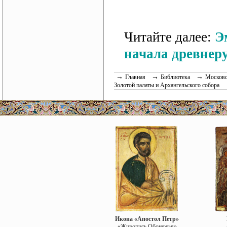
Читайте далее:
Э
начала древнер
→
→
→
Главная
Библиотека
Московс
Золотой палаты и Архангельского собора
Икона «Апостол Петр»
«Живопись Обонежья»